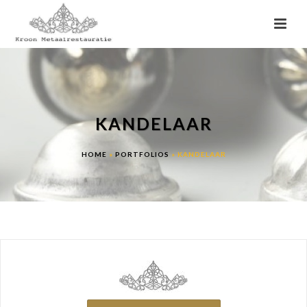
KANDELAAR
HOME
»
PORTFOLIOS
»
KANDELAAR